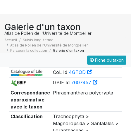
Galerie d'un taxon
Atlas de Pollen de l'Université de Montpellier
Accueil
Suivis long-terme
Atlas de Pollen de l'Université de Montpellier
Parcourir la collection
Galerie d'un taxon
Fiche du taxon
Taxonomie
CoL Id
4GTQD
GBIF Id
7607457
Correspondance
Phragmanthera polycrypta
approximative
avec le taxon
Classification
Tracheophyta >
Magnoliopsida > Santalales >
Loranthaceae >