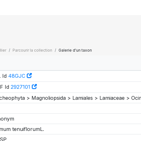
lier
Parcourir la collection
Galerie d'un taxon
 Id
48GJC
F Id
2927101
cheophyta > Magnoliopsida > Lamiales > Lamiaceae > Oc
nonym
mum tenuiflorumL.
SP