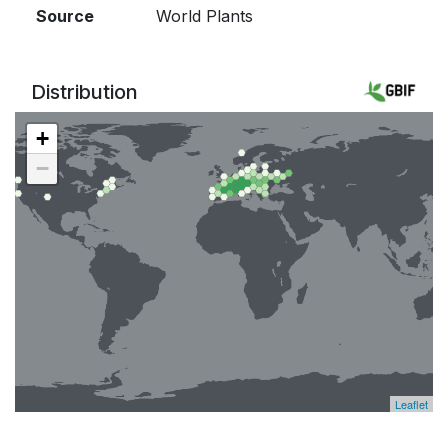
Source
World Plants
Distribution
+
−
Leaflet