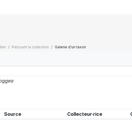
lier
Parcourir la collection
Galerie d'un taxon
oggea
Source
Collecteur·rice