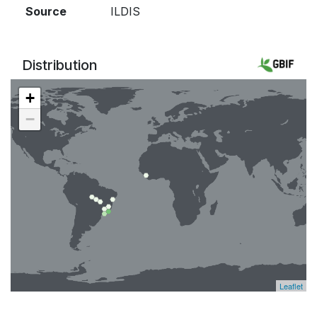
Source
ILDIS
Distribution
+
−
Leaflet