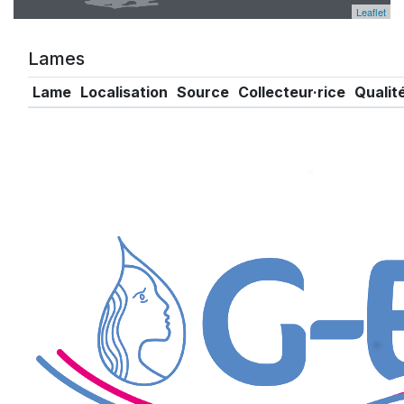
Leaflet
Lames
Lame
Localisation
Source
Collecteur·rice
Qualit