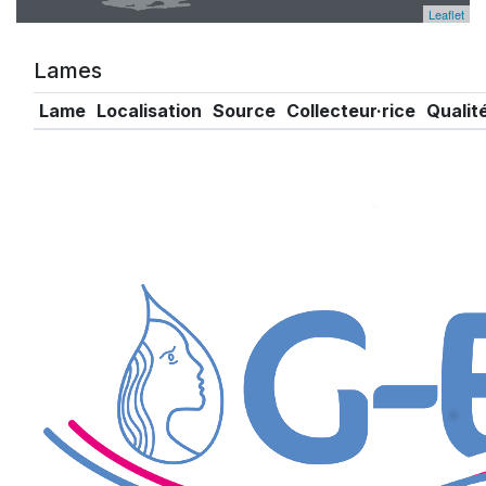
Leaflet
Lames
Lame
Localisation
Source
Collecteur·rice
Qualit