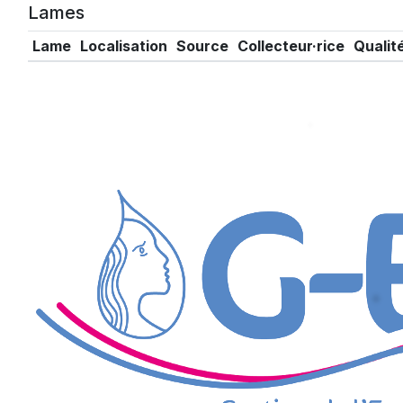
Lames
Lame
Localisation
Source
Collecteur·rice
Qualit