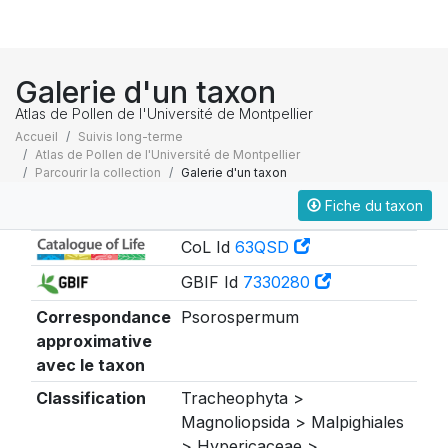
Galerie d'un taxon
Atlas de Pollen de l'Université de Montpellier
Accueil
Suivis long-terme
Atlas de Pollen de l'Université de Montpellier
Parcourir la collection
Galerie d'un taxon
Fiche du taxon
Taxonomie
CoL Id
63QSD
GBIF Id
7330280
Correspondance
Psorospermum
approximative
avec le taxon
Classification
Tracheophyta >
Magnoliopsida > Malpighiales
> Hypericaceae >