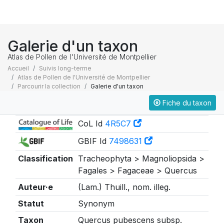
Galerie d'un taxon
Atlas de Pollen de l'Université de Montpellier
Accueil
Suivis long-terme
Atlas de Pollen de l'Université de Montpellier
Parcourir la collection
Galerie d'un taxon
Fiche du taxon
Taxonomie
CoL Id
4R5C7
GBIF Id
7498631
Classification
Tracheophyta > Magnoliopsida >
Fagales > Fagaceae > Quercus
Auteur·e
(Lam.) Thuill., nom. illeg.
Statut
Synonym
Taxon
Quercus pubescens subsp.