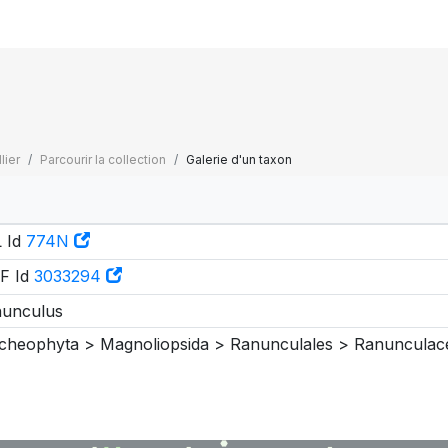
lier
Parcourir la collection
Galerie d'un taxon
 Id
774N
F Id
3033294
unculus
cheophyta > Magnoliopsida > Ranunculales > Ranunculac