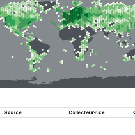
Source
Collecteur·rice