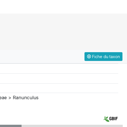
Fiche du taxon
eae > Ranunculus