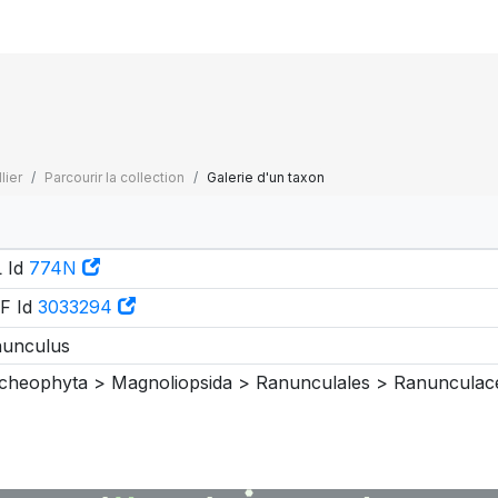
lier
Parcourir la collection
Galerie d'un taxon
 Id
774N
F Id
3033294
unculus
cheophyta > Magnoliopsida > Ranunculales > Ranunculac