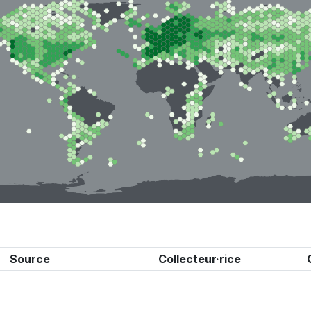
Source
Collecteur·rice