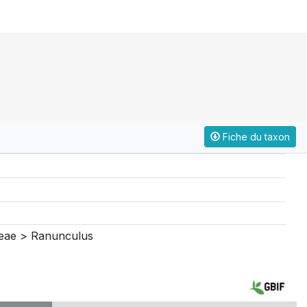
Fiche du taxon
eae > Ranunculus