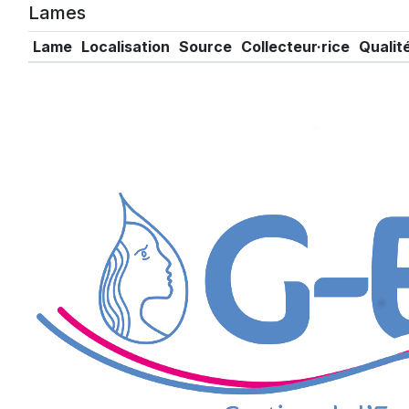
Lames
Lame
Localisation
Source
Collecteur·rice
Qualit