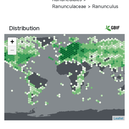
Ranunculaceae > Ranunculus
Distribution
+
−
Leaflet