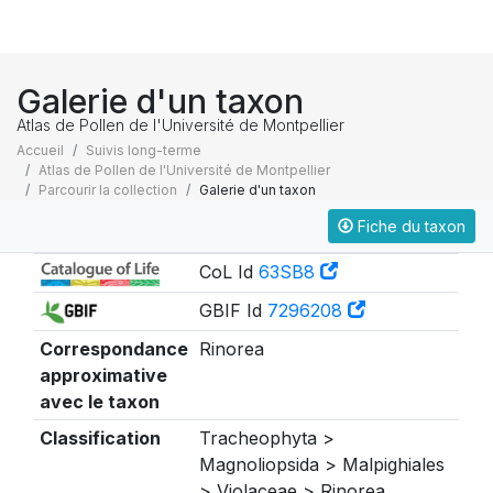
Galerie d'un taxon
Atlas de Pollen de l'Université de Montpellier
Accueil
Suivis long-terme
Atlas de Pollen de l'Université de Montpellier
Parcourir la collection
Galerie d'un taxon
Fiche du taxon
Taxonomie
CoL Id
63SB8
GBIF Id
7296208
Correspondance
Rinorea
approximative
avec le taxon
Classification
Tracheophyta >
Magnoliopsida > Malpighiales
> Violaceae > Rinorea