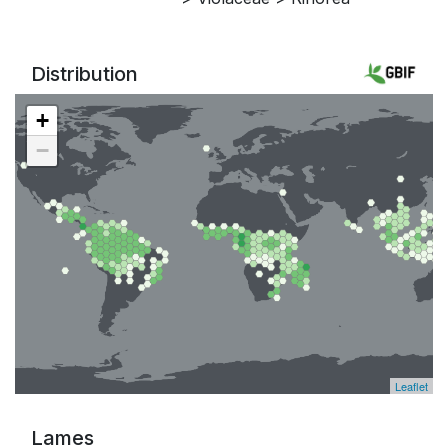
Distribution
+
−
Leaflet
Lames