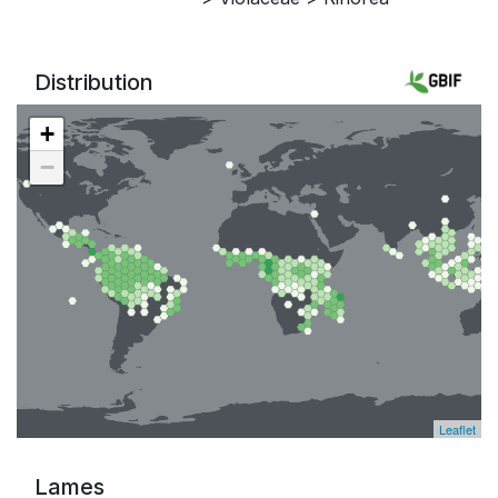
Distribution
+
−
Leaflet
Lames