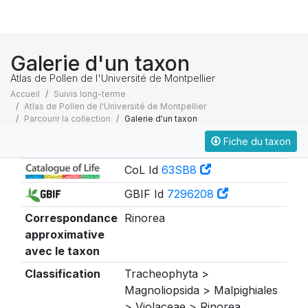
Galerie d'un taxon
Atlas de Pollen de l'Université de Montpellier
Accueil
Suivis long-terme
Atlas de Pollen de l'Université de Montpellier
Parcourir la collection
Galerie d'un taxon
Fiche du taxon
Taxonomie
CoL Id
63SB8
GBIF Id
7296208
Correspondance
Rinorea
approximative
avec le taxon
Classification
Tracheophyta >
Magnoliopsida > Malpighiales
> Violaceae > Rinorea