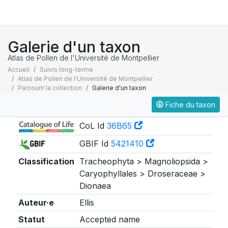
Galerie d'un taxon
Atlas de Pollen de l'Université de Montpellier
Accueil
Suivis long-terme
Atlas de Pollen de l'Université de Montpellier
Parcourir la collection
Galerie d'un taxon
Fiche du taxon
Taxonomie
CoL Id
36B65
GBIF Id
5421410
Classification
Tracheophyta > Magnoliopsida >
Caryophyllales > Droseraceae >
Dionaea
Auteur·e
Ellis
Statut
Accepted name