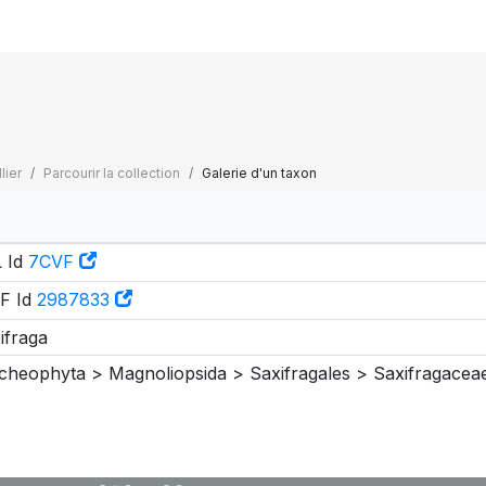
lier
Parcourir la collection
Galerie d'un taxon
 Id
7CVF
F Id
2987833
ifraga
cheophyta > Magnoliopsida > Saxifragales > Saxifragaceae