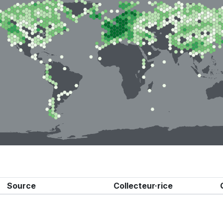
Source
Collecteur·rice