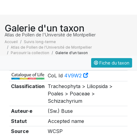
Galerie d'un taxon
Atlas de Pollen de l'Université de Montpellier
Accueil
Suivis long-terme
Atlas de Pollen de l'Université de Montpellier
Parcourir la collection
Galerie d'un taxon
Fiche du taxon
Taxonomie
CoL Id
4V9W2
Classification
Tracheophyta > Liliopsida >
Poales > Poaceae >
Schizachyrium
Auteur·e
(Sw.) Buse
Statut
Accepted name
Source
WCSP