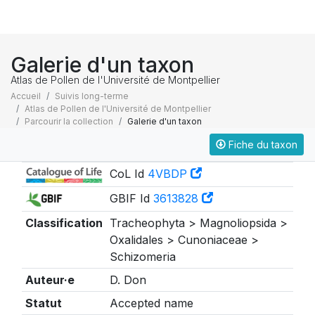
Galerie d'un taxon
Atlas de Pollen de l'Université de Montpellier
Accueil
Suivis long-terme
Atlas de Pollen de l'Université de Montpellier
Parcourir la collection
Galerie d'un taxon
Fiche du taxon
Taxonomie
CoL Id
4VBDP
GBIF Id
3613828
Classification
Tracheophyta > Magnoliopsida >
Oxalidales > Cunoniaceae >
Schizomeria
Auteur·e
D. Don
Statut
Accepted name