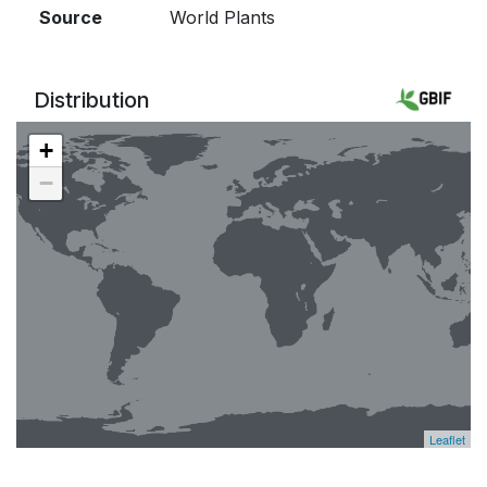
Source
World Plants
Distribution
+
−
Leaflet