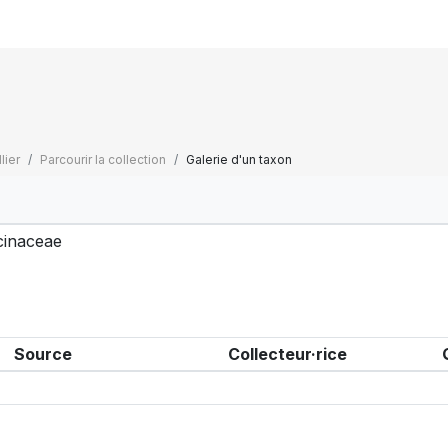
lier
Parcourir la collection
Galerie d'un taxon
cinaceae
Source
Collecteur·rice