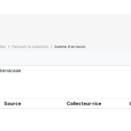
lier
Parcourir la collection
Galerie d'un taxon
benaceae
Source
Collecteur·rice