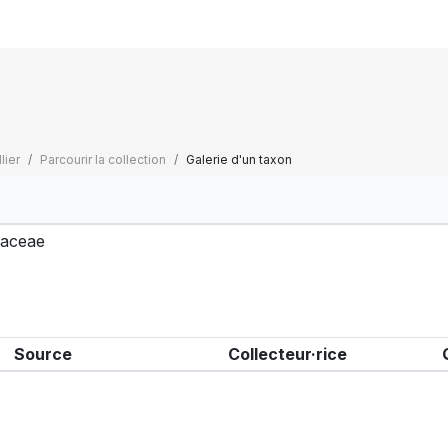
lier
Parcourir la collection
Galerie d'un taxon
ciaceae
Source
Collecteur·rice