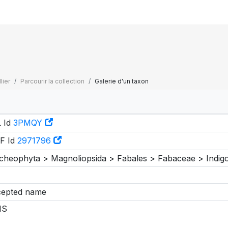
lier
Parcourir la collection
Galerie d'un taxon
 Id
3PMQY
F Id
2971796
cheophyta > Magnoliopsida > Fabales > Fabaceae > Indig
epted name
IS