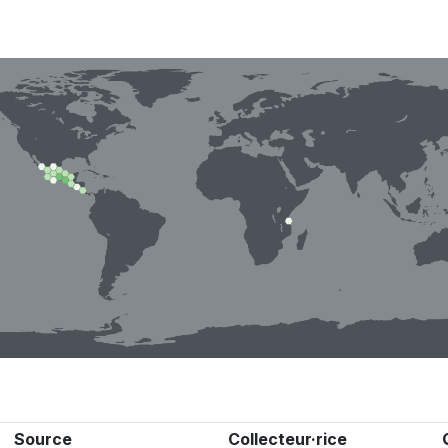
Source
Collecteur·rice