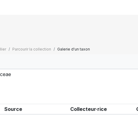
lier
Parcourir la collection
Galerie d'un taxon
iaceae
Source
Collecteur·rice