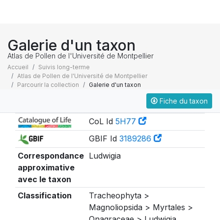
Galerie d'un taxon
Atlas de Pollen de l'Université de Montpellier
Accueil
Suivis long-terme
Atlas de Pollen de l'Université de Montpellier
Parcourir la collection
Galerie d'un taxon
Fiche du taxon
Taxonomie
CoL Id
5H77
GBIF Id
3189286
Correspondance
Ludwigia
approximative
avec le taxon
Classification
Tracheophyta >
Magnoliopsida > Myrtales >
Onagraceae > Ludwigia