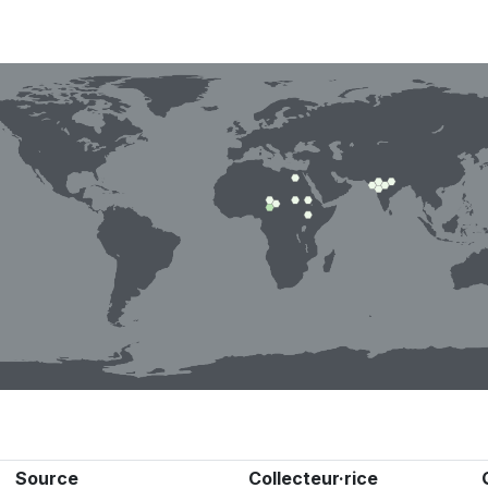
Source
Collecteur·rice