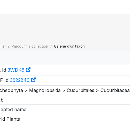
lier
Parcourir la collection
Galerie d'un taxon
 Id
3WDK6
F Id
3622849
cheophyta > Magnoliopsida > Cucurbitales > Cucurbitacea
b.
epted name
ld Plants