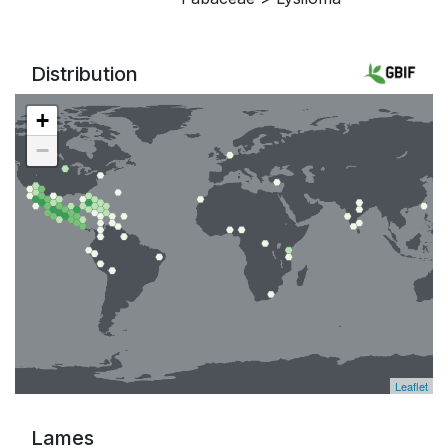
Distribution
+
−
Leaflet
Lames