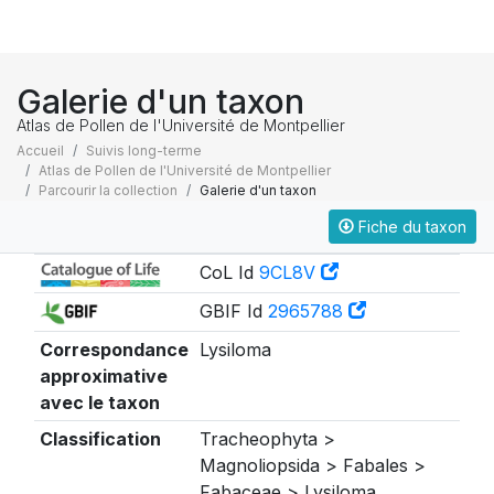
Galerie d'un taxon
Atlas de Pollen de l'Université de Montpellier
Accueil
Suivis long-terme
Atlas de Pollen de l'Université de Montpellier
Parcourir la collection
Galerie d'un taxon
Fiche du taxon
Taxonomie
CoL Id
9CL8V
GBIF Id
2965788
Correspondance
Lysiloma
approximative
avec le taxon
Classification
Tracheophyta >
Magnoliopsida > Fabales >
Fabaceae > Lysiloma