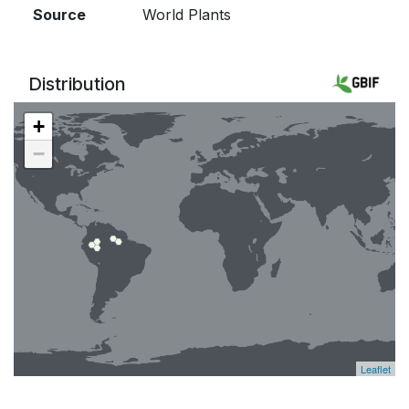
Source
World Plants
Distribution
+
−
Leaflet