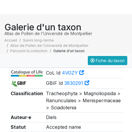
Galerie d'un taxon
Atlas de Pollen de l'Université de Montpellier
Accueil
Suivis long-terme
Atlas de Pollen de l'Université de Montpellier
Parcourir la collection
Galerie d'un taxon
Fiche du taxon
Taxonomie
CoL Id
4VGZY
GBIF Id
3830291
Classification
Tracheophyta > Magnoliopsida >
Ranunculales > Menispermaceae
> Sciadotenia
Auteur·e
Diels
Statut
Accepted name