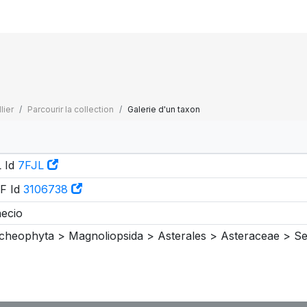
lier
Parcourir la collection
Galerie d'un taxon
 Id
7FJL
F Id
3106738
ecio
cheophyta > Magnoliopsida > Asterales > Asteraceae > S