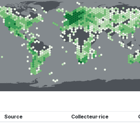
Source
Collecteur·rice