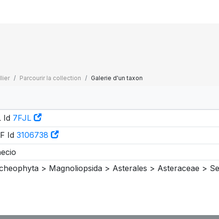
lier
Parcourir la collection
Galerie d'un taxon
 Id
7FJL
F Id
3106738
ecio
cheophyta > Magnoliopsida > Asterales > Asteraceae > S