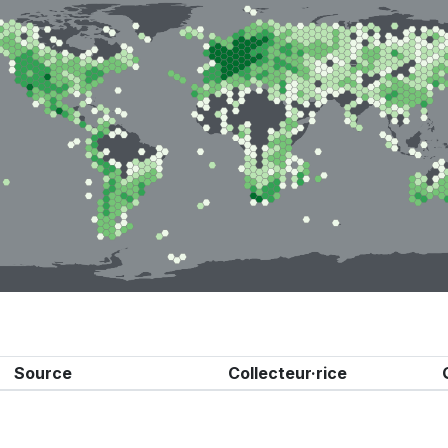
Source
Collecteur·rice