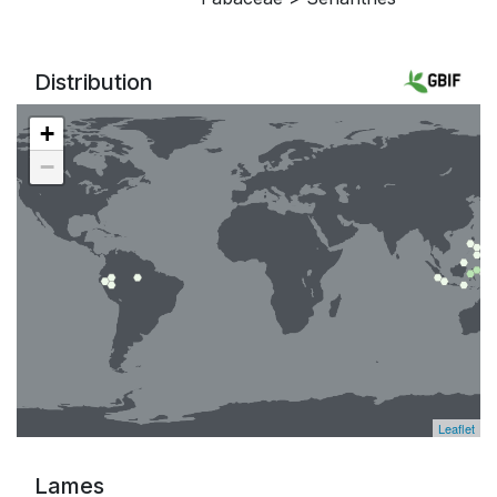
Distribution
+
−
Leaflet
Lames