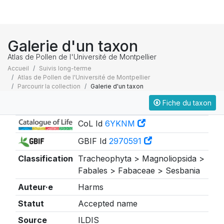
Galerie d'un taxon
Atlas de Pollen de l'Université de Montpellier
Accueil
Suivis long-terme
Atlas de Pollen de l'Université de Montpellier
Parcourir la collection
Galerie d'un taxon
Fiche du taxon
Taxonomie
CoL Id
6YKNM
GBIF Id
2970591
Classification
Tracheophyta > Magnoliopsida >
Fabales > Fabaceae > Sesbania
Auteur·e
Harms
Statut
Accepted name
Source
ILDIS