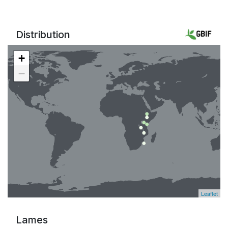
Distribution
+
−
Leaflet
Lames