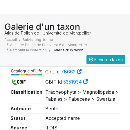
Galerie d'un taxon
Atlas de Pollen de l'Université de Montpellier
Accueil
Suivis long-terme
Atlas de Pollen de l'Université de Montpellier
Parcourir la collection
Galerie d'un taxon
Fiche du taxon
Taxonomie
CoL Id
7B662
GBIF Id
5351934
Classification
Tracheophyta > Magnoliopsida >
Fabales > Fabaceae > Swartzia
Auteur·e
Benth.
Statut
Accepted name
Source
ILDIS