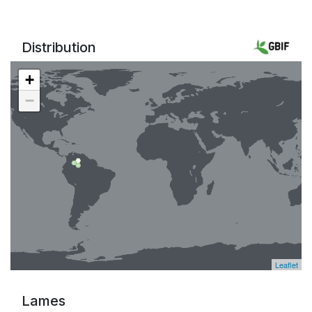
Distribution
+
−
Leaflet
Lames