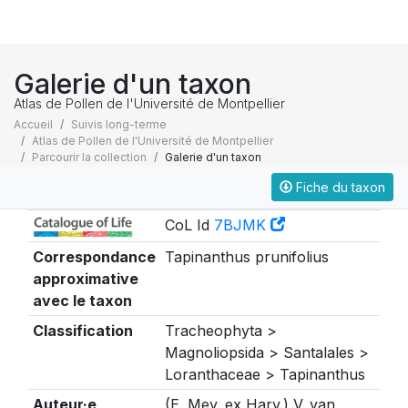
Galerie d'un taxon
Atlas de Pollen de l'Université de Montpellier
Accueil
Suivis long-terme
Atlas de Pollen de l'Université de Montpellier
Parcourir la collection
Galerie d'un taxon
Fiche du taxon
Taxonomie
CoL Id
7BJMK
Correspondance
Tapinanthus prunifolius
approximative
avec le taxon
Classification
Tracheophyta >
Magnoliopsida > Santalales >
Loranthaceae > Tapinanthus
Auteur·e
(E. Mey. ex Harv.) V. van