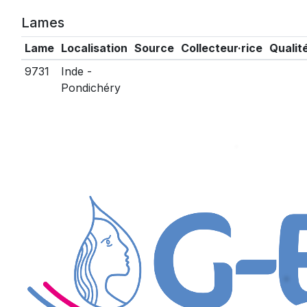
Lames
Lame
Localisation
Source
Collecteur·rice
Qualit
9731
Inde -
Pondichéry