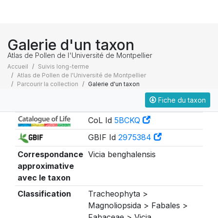
Galerie d'un taxon
Atlas de Pollen de l'Université de Montpellier
Accueil
Suivis long-terme
Atlas de Pollen de l'Université de Montpellier
Parcourir la collection
Galerie d'un taxon
Fiche du taxon
Taxonomie
CoL Id
5BCKQ
GBIF Id
2975384
Correspondance
Vicia benghalensis
approximative
avec le taxon
Classification
Tracheophyta >
Magnoliopsida > Fabales >
Fabaceae > Vicia