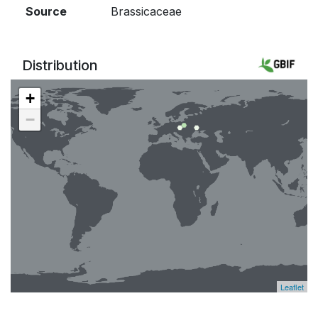
Source
Brassicaceae
Distribution
+
−
Leaflet