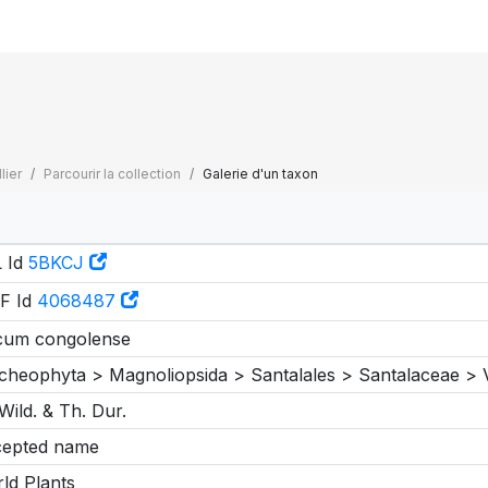
lier
Parcourir la collection
Galerie d'un taxon
 Id
5BKCJ
F Id
4068487
cum congolense
cheophyta > Magnoliopsida > Santalales > Santalaceae >
Wild. & Th. Dur.
epted name
ld Plants