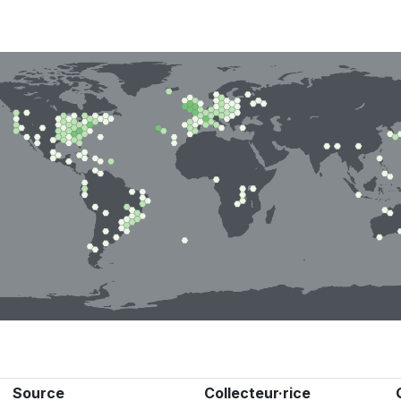
Source
Collecteur·rice