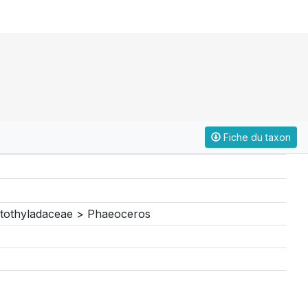
Fiche du taxon
otothyladaceae > Phaeoceros