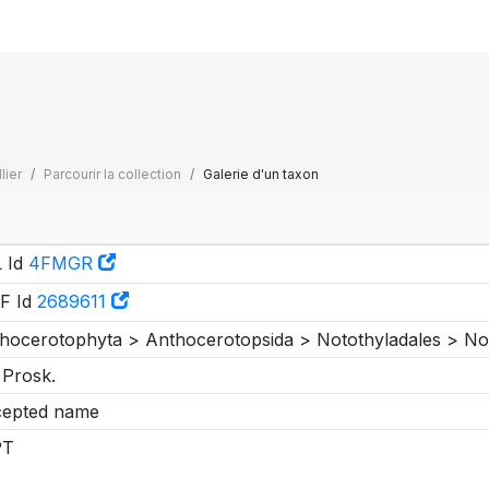
lier
Parcourir la collection
Galerie d'un taxon
 Id
4FMGR
F Id
2689611
hocerotophyta > Anthocerotopsida > Notothyladales > N
) Prosk.
epted name
PT