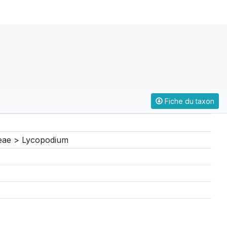
Fiche du taxon
ceae > Lycopodium