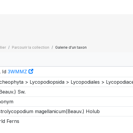
lier
Parcourir la collection
Galerie d'un taxon
 Id
3WMMZ
cheophyta > Lycopodiopsida > Lycopodiales > Lycopodia
 Beauv.) Sw.
nonym
trolycopodium magellanicum(Beauv.) Holub
ld Ferns