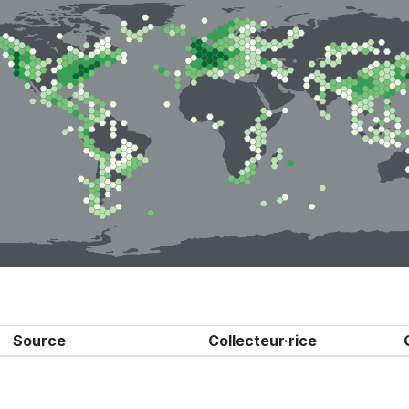
Source
Collecteur·rice