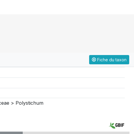
Fiche du taxon
ceae > Polystichum