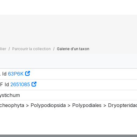
lier
Parcourir la collection
Galerie d'un taxon
 Id
63P6K
F Id
2651085
ystichum
cheophyta > Polypodiopsida > Polypodiales > Dryopterida