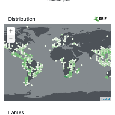
Distribution
+
−
Leaflet
Lames