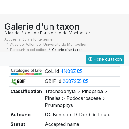
Galerie d'un taxon
Atlas de Pollen de l'Université de Montpellier
Accueil
Suivis long-terme
Atlas de Pollen de l'Université de Montpellier
Parcourir la collection
Galerie d'un taxon
Fiche du taxon
Taxonomie
CoL Id
4N89Z
GBIF Id
2687255
Classification
Tracheophyta > Pinopsida >
Pinales > Podocarpaceae >
Prumnopitys
Auteur·e
(G. Benn. ex D. Don) de Laub.
Statut
Accepted name