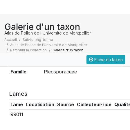
Galerie d'un taxon
Atlas de Pollen de l'Université de Montpellier
Accueil
Suivis long-terme
Atlas de Pollen de l'Université de Montpellier
Parcourir la collection
Galerie d'un taxon
Fiche du taxon
Taxonomie
Famille
Pleosporaceae
Lames
Lame
Localisation
Source
Collecteur·rice
Qualit
99011