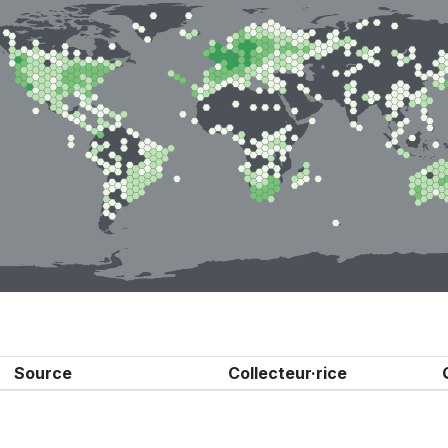
Source
Collecteur·rice