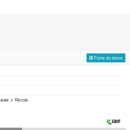
Fiche du taxon
eae > Riccia