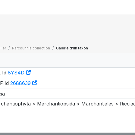
lier
Parcourir la collection
Galerie d'un taxon
 Id
8YS4D
F Id
2688639
cia
chantiophyta > Marchantiopsida > Marchantiales > Ricciac