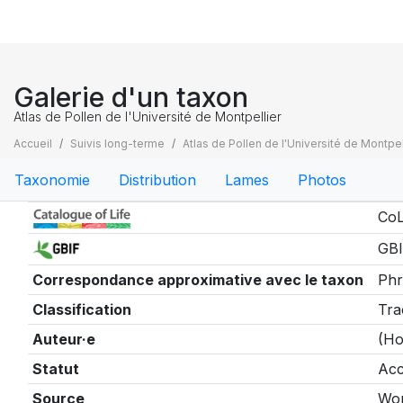
Galerie d'un taxon
Atlas de Pollen de l'Université de Montpellier
Accueil
Suivis long-terme
Atlas de Pollen de l'Université de Montpel
Taxonomie
Distribution
Lames
Photos
Taxonomie
CoL
GBI
Correspondance approximative avec le taxon
Phr
Classification
Tra
Auteur·e
(Ho
Statut
Acc
Source
Wor