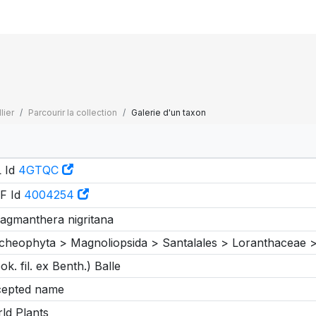
lier
Parcourir la collection
Galerie d'un taxon
 Id
4GTQC
F Id
4004254
agmanthera nigritana
cheophyta > Magnoliopsida > Santalales > Loranthaceae
ok. fil. ex Benth.) Balle
epted name
ld Plants