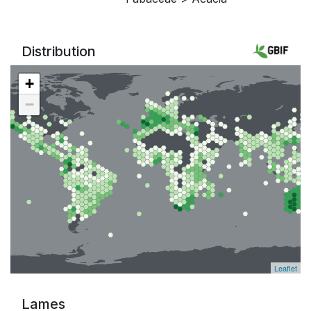
Distribution
+
−
Leaflet
Lames