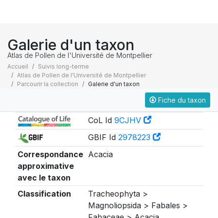
Galerie d'un taxon
Atlas de Pollen de l'Université de Montpellier
Accueil
Suivis long-terme
Atlas de Pollen de l'Université de Montpellier
Parcourir la collection
Galerie d'un taxon
Fiche du taxon
Taxonomie
CoL Id
9CJHV
GBIF Id
2978223
Correspondance
Acacia
approximative
avec le taxon
Classification
Tracheophyta >
Magnoliopsida > Fabales >
Fabaceae > Acacia