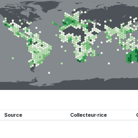
Source
Collecteur·rice