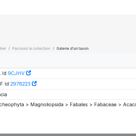
lier
Parcourir la collection
Galerie d'un taxon
 Id
9CJHV
F Id
2978223
cia
cheophyta > Magnoliopsida > Fabales > Fabaceae > Acaci