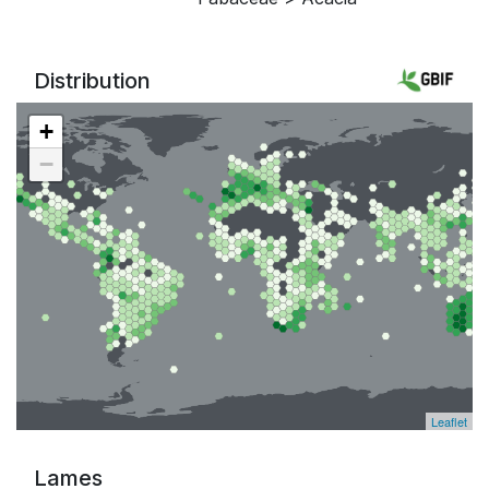
Distribution
+
−
Leaflet
Lames