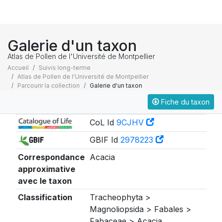
Galerie d'un taxon
Atlas de Pollen de l'Université de Montpellier
Accueil
Suivis long-terme
Atlas de Pollen de l'Université de Montpellier
Parcourir la collection
Galerie d'un taxon
Fiche du taxon
Taxonomie
CoL Id
9CJHV
GBIF Id
2978223
Correspondance
Acacia
approximative
avec le taxon
Classification
Tracheophyta >
Magnoliopsida > Fabales >
Fabaceae > Acacia