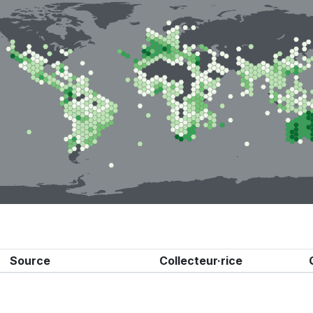
Source
Collecteur·rice