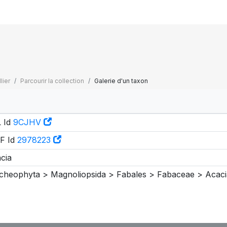
lier
Parcourir la collection
Galerie d'un taxon
 Id
9CJHV
F Id
2978223
cia
cheophyta > Magnoliopsida > Fabales > Fabaceae > Acaci