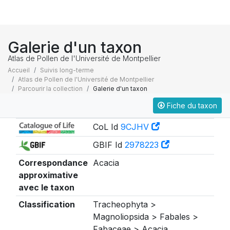
Galerie d'un taxon
Atlas de Pollen de l'Université de Montpellier
Accueil
Suivis long-terme
Atlas de Pollen de l'Université de Montpellier
Parcourir la collection
Galerie d'un taxon
Fiche du taxon
Taxonomie
CoL Id
9CJHV
GBIF Id
2978223
Correspondance
Acacia
approximative
avec le taxon
Classification
Tracheophyta >
Magnoliopsida > Fabales >
Fabaceae > Acacia