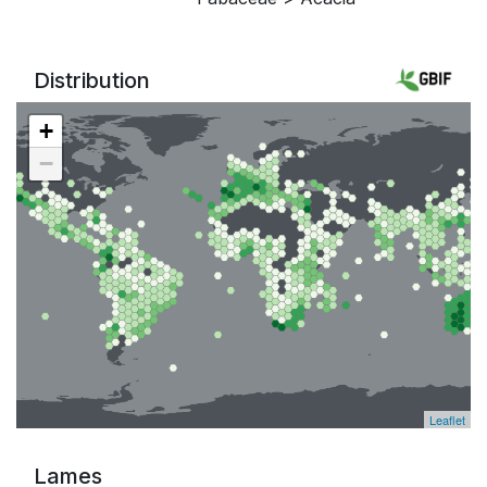
Distribution
+
−
Leaflet
Lames